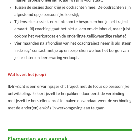
manier professioneel uiting aan waar jij voor staat;
Tussen de sessies door krijg je opdrachten mee. De opdrachten zijn
afgestemd op je persoonlijke leerstijl;
Tijdens elke sessie is er ruimte om te bespreken hoe je het traject
ervaart. Bij coaching gaat het niet alleen om de inhoud, maar juist
ook om het werkproces en de onderlinge gelijkwaardige relatie!
Vier maanden na afronding van het coachtraject neem ik als 'steun
in de rug’ contact met je op en bespreken we hoe het borgen van
je inzichten en leerervaring verloopt.
Wat levert het je op?
Ik-In-Zicht is een ervaringsgericht traject met de focus op persoonlijke
ontwikkeling. Je leert jezelf te herpakken, door eerst de verbinding
met jezelf te herstellen en/of te maken en vandaar weer de verbinding
met de ander(en) en/of zijn werkomgeving aan te gaan.
Elementen van aanpak