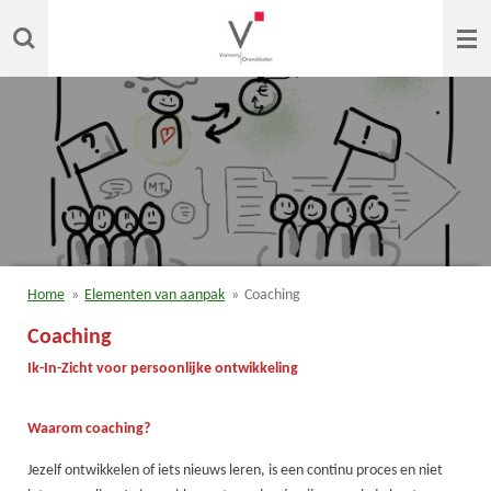
Ga
direct
naar
de
hoofdinhoud
Home
»
Elementen van aanpak
»
Coaching
Coaching
Ik-In-Zicht voor persoonlijke ontwikkeling
Waarom coaching?
Jezelf ontwikkelen of iets nieuws leren, is een continu proces en niet