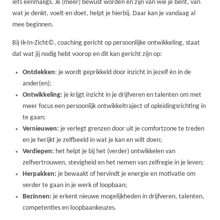
iets eenmaligs. Je (meer) bewust worden én zijn van wie je bent, van
wat je denkt, voelt en doet, helpt je hierbij. Daar kan je vandaag al
mee beginnen.
Bij Ik-In-Zicht©, coaching gericht op persoonlijke ontwikkeling, staat
dat wat jij nodig hebt voorop en dit kan gericht zijn op:
Ontdekken
: je wordt geprikkeld door inzicht in jezelf én in de
ander(en);
Ontwikkeling:
je krijgt inzicht in je drijfveren en talenten om met
meer focus een persoonlijk ontwikkeltraject of opleidingsrichting in
te gaan;
Vernieuwen:
je verlegt grenzen door uit je comfortzone te treden
en je herijkt je zelfbeeld in wat je kan en wilt doen;
Verdiepen:
het helpt je bij het (verder) ontwikkelen van
zelfvertrouwen, stevigheid en het nemen van zelfregie in je leven;
Herpakken:
je bewaakt of hervindt je energie en motivatie om
verder te gaan in je werk of loopbaan;
Bezinnen:
je erkent nieuwe mogelijkheden in drijfveren, talenten,
competenties en loopbaankeuzes.