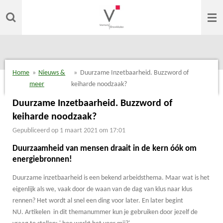
Ga
direct
naar
de
hoofdinhoud
Home
»
Nieuws &
»
Duurzame Inzetbaarheid. Buzzword of
meer
keiharde noodzaak?
Duurzame Inzetbaarheid. Buzzword of
keiharde noodzaak?
Gepubliceerd op 1 maart 2021 om 17:01
Duurzaamheid van mensen draait in de kern óók om
energiebronnen!
Duurzame inzetbaarheid is een bekend arbeidsthema. Maar wat is het
eigenlijk als we, vaak door de waan van de dag van klus naar klus
rennen? Het wordt al snel een ding voor later. En later begint
NU. Artikelen in dit themanummer kun je gebruiken door jezelf de