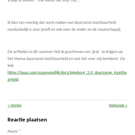
vraag te stellen: ' hoe werkt het voor mij?'.
Ik ben van mening dat werk maken van duurzame inzetbaarheid
noodzakelijk is voor jezelf en ook voor de ander en de maatschappij.
De artikelen in dit nummer heb ik geschreven om 'grip' te krijgen op
het thema duurzame inzetbaarheid en wat het voor mij betekent. Zie
link:
https://issuu.com/susanvandijk/docs/ingeborg_2.0_duurzame_inzetba
arheid
«
Vorige
Volgende
»
Reactie plaatsen
Naam *