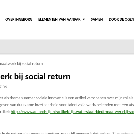
OVER INGEBORG
ELEMENTEN VAN AANPAK
SAMEN
DOOR DE OGEN
maatwerk bij social return
k bij social return
7:06
t als themanummer sociale innovatie is een artikel verschenen over mijn rol als
vormgeven van duurzame inzetbaarheid voor talentvolle werkzoekenden met een af
rtikel:
https://www.aofondsrijk.nl/artikel/rijkswaterstaat-biedt-maatwerk-bij-soc