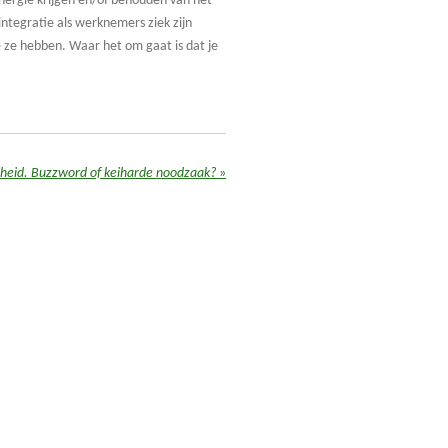
nergie krijgen en/of behouden van het
ntegratie als werknemers ziek zijn
 ze hebben. Waar het om gaat is dat je
heid. Buzzword of keiharde noodzaak?
»