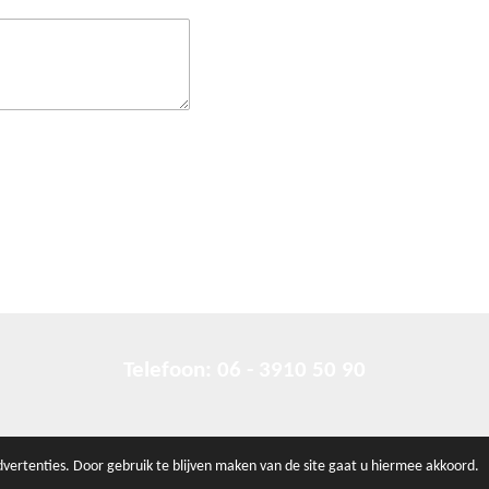
Telefoon: 06 - 3910 50 90
r
disclaime
vertenties. Door gebruik te blijven maken van de site gaat u hiermee akkoord.