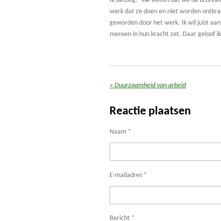
Ik betoog: ‘We weten dat we de bronnen 
werk dat ze doen en niet worden ontkrac
geworden door het werk. Ik wil juist aa
mensen in hun kracht zet. Daar geloof ik
«
Duurzaamheid van arbeid
Reactie plaatsen
Naam *
E-mailadres *
Bericht *