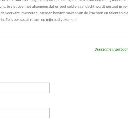
in de natuur niet mogen uitputten, maar bij mensen is dat ook zo. Zij moeten e
ht. Je ziet over het algemeen dat er veel geld en aandacht wordt gestopt in re-i
n de voorkant investeren. Mensen bewust maken van de krachten en talenten die
 in. Zo is ook social return op mijn pad gekomen.’
Duurzame Inzetbaar