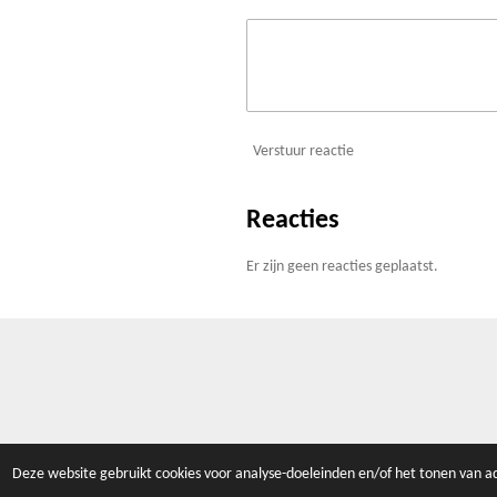
Verstuur reactie
Reacties
Er zijn geen reacties geplaatst.
© 2023 Vormvrij Ontwikkelen | Odijk |
Deze website gebruikt cookies voor analyse-doeleinden en/of het tonen van ad